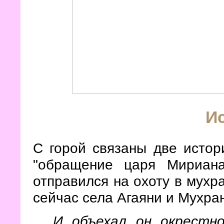
И
С горой связаны две истор
"обращение царя Мириана
отправился на охоту в мухр
сейчас села Агаяни и Мухран
И объехал он окрестн