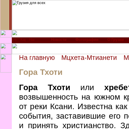
Новости
Фотографии
О Грузии
На главную
Мцхета-Мтианети
М
Гора Тхоти
Гора Тхоти
или
хреб
возвышенность на южном 
от реки Ксани. Известна ка
события, заставившие его 
и принять христианство. З