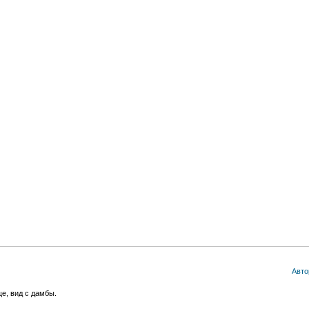
Авто
е, вид с дамбы.