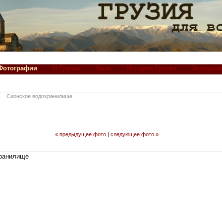
Фотографии
О Грузии
Виза
История Грузии
Экскурси
Сионское водохранилище
« предыдущее фото
|
следующее фото »