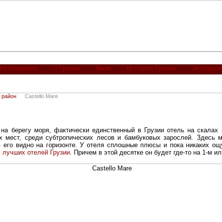
Фотографии
О Грузии
Виза
История Грузии
Экскурси
 район
Castello Mare
 на берегу моря, фактически единственный в Грузии отель на скалах 
х мест, среди субтропических лесов и бамбуковых зарослей. Здесь 
- его видно на горизонте. У отеля сплошные плюсы и пока никаких ощ
 лучших отелей Грузии
. Причем в этой десятке он будет где-то на 1-м ил