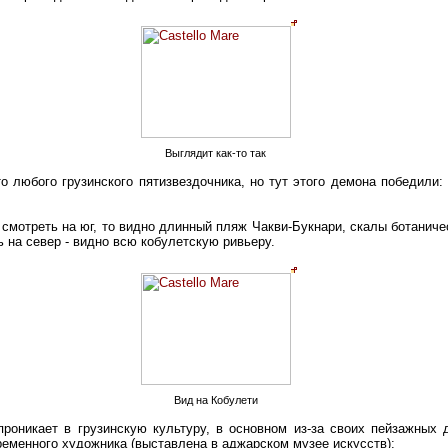
Выглядит как-то так
о любого грузинского пятизвездочника, но тут этого демона победили:
 смотреть на юг, то видно длинный пляж Чакви-Букнари, скалы ботаниче
ь на север - видно всю кобулетскую ривьеру.
Вид на Кобулети
проникает в грузинскую культуру, в основном из-за своих пейзажных 
ременного художника (выставлена в аджарском музее искусств):