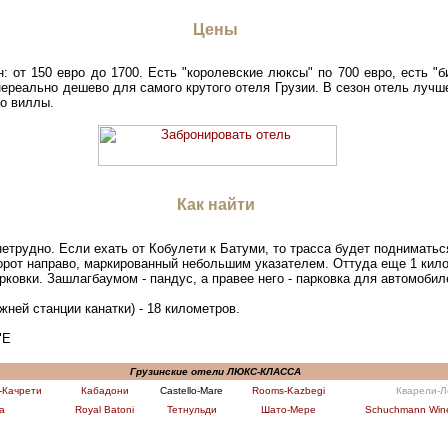
Цены
: от 150 евро до 1700. Есть "королевские люксы" по 700 евро, есть "б
 нереально дешево для самого крутого отеля Грузии. В сезон отель луч
до виллы.
Как найти
етрудно. Если ехать от Кобулети к Батуми, то трасса будет подниматься
орот направо, маркированный небольшим указателем. Оттуда еще 1 кило
арковки. Зашлагбаумом - пандус, а правее него - парковка для автомоби
жней станции канатки) - 18 километров.
2"E
Грузинские отели ЛЮКС-КЛАССА
-Качрети
Кабадони
Castello-Mare
Rooms-Kazbegi
Кварели-Л
а
Royal Batoni
Тетнульди
Шато-Мере
Schuchmann Win