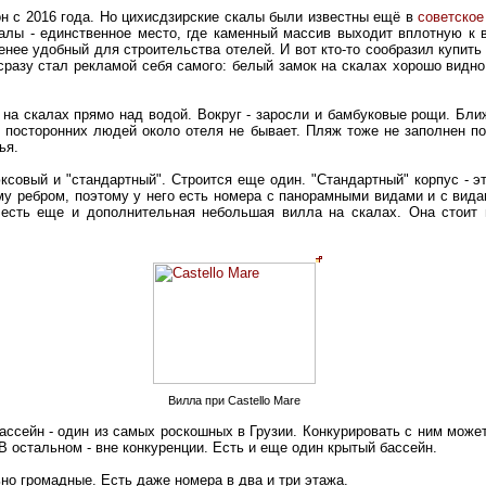
 он с 2016 года. Но цихисдзирские скалы были известны ещё в
советское
калы - единственное место, где каменный массив выходит вплотную к 
менее удобный для строительства отелей. И вот кто-то сообразил купить
 сразу стал рекламой себя самого: белый замок на скалах хорошо видн
т на скалах прямо над водой. Вокруг - заросли и бамбуковые рощи. Бли
 посторонних людей около отеля не бывает. Пляж тоже не заполнен по
ья.
юксовый и "стандартный". Строится еще один. "Стандартный" корпус - 
му ребром, поэтому у него есть номера с панорамными видами и с видам
в есть еще и дополнительная небольшая вилла на скалах. Она стоит 
Вилла при Castello Mare
ассейн - один из самых роскошных в Грузии. Конкурировать с ним может
 В остальном - вне конкуренции. Есть и еще один крытый бассейн.
но громадные. Есть даже номера в два и три этажа.