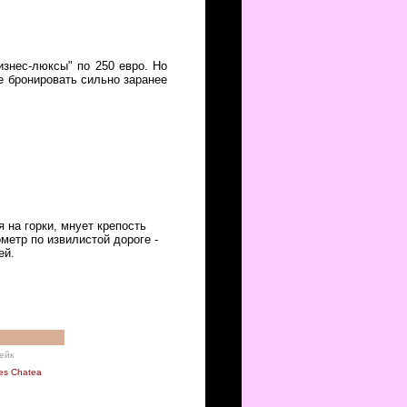
изнес-люксы" по 250 евро. Но
ше бронировать сильно заранее
 на горки, мнует крепость
метр по извилистой дороге -
лей.
ейк
es Chatea