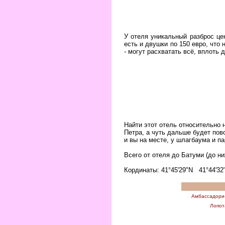
У отеля уникальный разброс цен
есть и двушки по 150 евро, что
- могут расхватать всё, вплоть 
Найти этот отель относительно н
Петра, а чуть дальше будет пов
и вы на месте, у шлагбаума и п
Всего от отеля до Батуми (до ни
Кординаты: 41°45'29"N 41°44'3
Амбассадори
Лопот