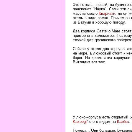
Этот отель - новый, на букинге
пансионат "Наука". Сами эти с
массив около
Квариати
, но он 
отель в виде замка. Причем он
из Батуми в хорошую погоду.
Два корпуса Castello Mare стоя
примерно в километре. Поэтому
случай для грузинского побереж
Сейчас у отеля два корпуса: л
на море, а люксовый стоит к не
берег. Но кроме этих корпусо
Выглядит вот так:
У люкс-корпуса есть открытый б
Kazbegi
" с его видам на
Казбек
.
Номера... Они большие. Букваль