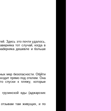
ей. Здесь это почти удалось,
аверняка тот случай, когда в
 наdерняка дешевле и больше
ьных мер безопасности. Обjйти
роходит прямо под отелем. Она
то спуски к пляжу, которые
 грузинской еды (аджарских
о отзывам там живущих, и по