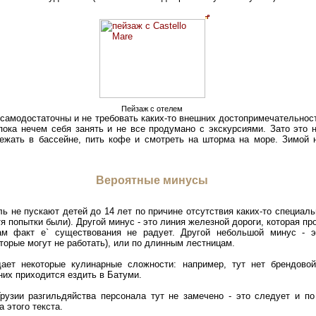
Пейзаж с отелем
самодостаточны и не требовать каких-то внешних достопримечательност
пока нечем себя занять и не все продумано с экскурсиями. Зато это н
Лежать в бассейне, пить кофе и смотреть на шторма на море. Зимой
Вероятные минусы
ль не пускают детей до 14 лет по причине отсутствия каких-то специал
тя попытки были). Другой минус - это линия железной дороги, которая п
ам факт е` существования не радует. Другой небольшой минус - э
торые могут не работать), или по длинным лестницам.
ает некоторые кулинарные сложности: например, тут нет брендовой
 них приходится ездить в Батуми.
Грузии разгильдяйства персонала тут не замечено - это следует и п
 этого текста.