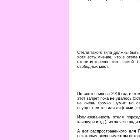
Отели такого типа должны быть 
хотя есть мнение, что в отеле 
отеле интересно жить зимой. 
свободных мест.
По состоянию на 2016 год в оте
этот запрет пока не удалось (хо
не очень громко шумит, но с
осуществлятся или лифтами (ко
Изолированность отеля порожд
хачапури и тд.), из-за чего ради
А вот распространенного для 
некоторым экспериментам автора