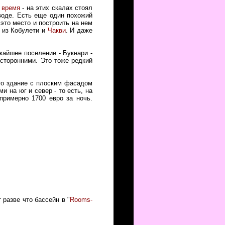
 время
- на этих скалах стоял
воде. Есть еще один похожий
 это место и построить на нем
о из Кобулети и
Чакви
. И даже
жайшее поселение - Букнари -
сторонними. Это тоже редкий
это здание с плоским фасадом
и на юг и север - то есть, на
примерно 1700 евро за ночь.
 разве что бассейн в "
Rooms-