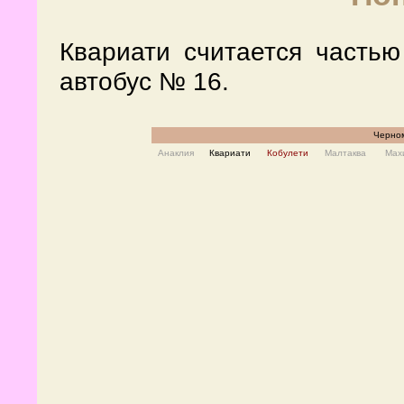
Квариати считается частью
автобус № 16.
Черном
Анаклия
Квариати
Кобулети
Малтаква
Мах