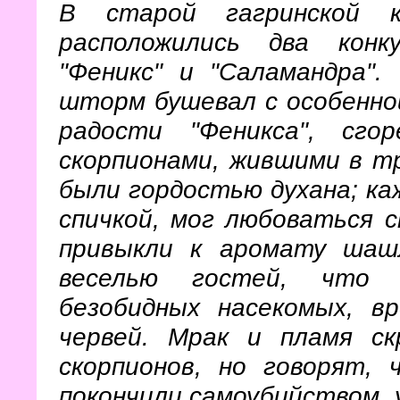
В старой гагринской к
расположились два конк
"Феникс" и "Саламандра".
шторм бушевал с особенной
радости "Феникса", сго
скорпионами, жившими в т
были гордостью духана; к
спичкой, мог любоваться 
привыкли к аромату шашл
веселью гостей, что 
безобидных насекомых, в
червей. Мрак и пламя с
скорпионов, но говорят, 
покончили самоубийством, у