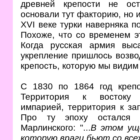
древней крепости не ост
основали тут факторию, но и
XVI веке турки наверняка п
Похоже, что со временем эт
Когда русская армия выс
укрепление пришлось возвод
крепость, которую мы видим
С 1830 по 1864 год крепо
Территория к востоку к
импарией, территория к за
Про ту эпоху остался з
Марлинского: "...
В этом ущ
которую враги бьют со всех