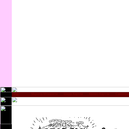
Мцхета-Мтианети
Шида-Картли
Квемо-Картли
Самегре