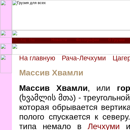
Новости
Фотографии
О Грузии
На главную
Рача-Лечхуми
Цаге
Массив Хвамли
Массив Хвамли
, или
гор
(ხვამლის მთა) - треугольно
которая обрывается вертик
полого спускается к северу
типа немало в
Лечхуми
и 