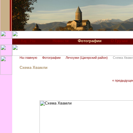
Новости
Фотографии
О Грузии
На главную
Фотографии
Лечхуми (Цагерский район)
Схема Хвам
Схема Хвамли
« предыдуще