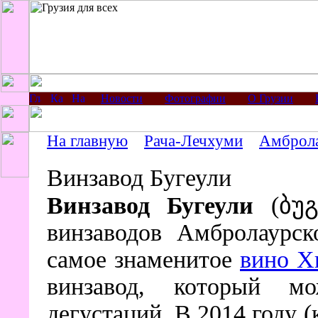
Новости
Фотографии
О Грузии
На главную
Рача-Лечхуми
Амброл
Винзавод Бугеули
Винзавод Бугеули
(ბუგ
винзаводов Амбролаурск
самое знаменитое
вино Х
винзавод, который м
дегустаций. В 2014 году (