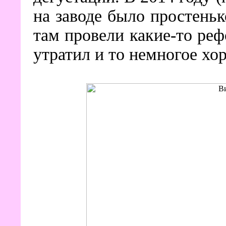
на заводе было простеньк
там провели какие-то реф
утратил и то немногое хо