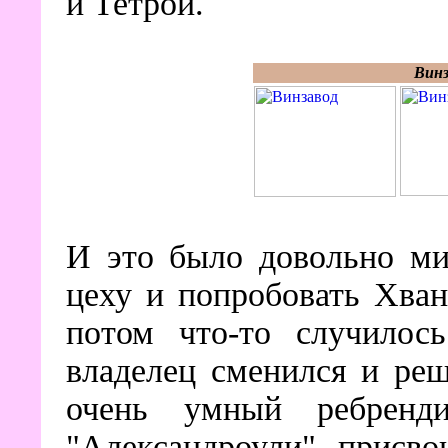
и Тетрой.
Винз
И это было довольно ми
цеху и попробовать Хва
потом что-то случилос
владелец сменился и ре
очень умный ребренди
"Александроули", присвои