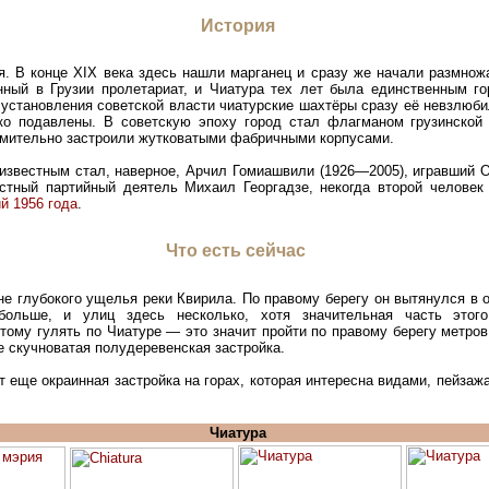
История
я. В конце XIX века здесь нашли марганец и сразу же начали размнож
нный в Грузии пролетариат, и Чиатура тех лет была единственным г
 установления советской власти чиатурские шахтёры сразу её невзлюби
ко подавлены. В советскую эпоху город стал флагманом грузинской 
емительно застроили жутковатыми фабричными корпусами.
известным стал, наверное, Арчил Гомиашвили (1926—2005), игравший 
естный партийный деятель Михаил Георгадзе, некогда второй человек
й 1956 года
.
Что есть сейчас
е глубокого ущелья реки Квирила. По правому берегу он вытянулся в о
больше, и улиц здесь несколько, хотя значительная часть этого
тому гулять по Чиатуре — это значит пройти по правому берегу метров
е скучноватая полудеревенская застройка.
т еще окраинная застройка на горах, которая интересна видами, пейзаж
Чиатура