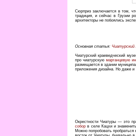
Сюрприз заключается в том, что
традиция, и сейчас в Грузии р
архитекторы не побоялись экспе
Основная статья:
Чиатурский 
Чиатурский краеведческий музе
про чиатурскую
марганцевую и
размещается в здании муниципал
приложения дизайна. Но даже и 
Окрестности Чиатуры — это пр
собор
в селе Кацхи и знамени
Можно попробовать пробраться 
восток от Чиатуры, буквально 