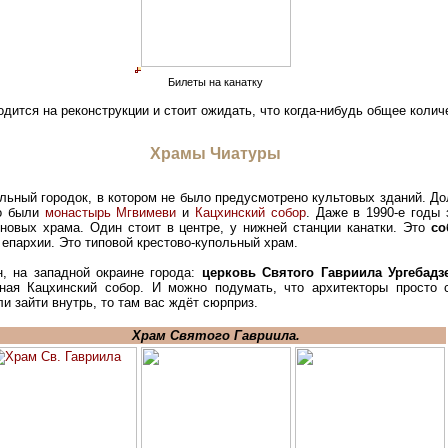
Билеты на канатку
дится на реконструкции и стоит ожидать, что когда-нибудь общее количе
Храмы Чиатуры
льный городок, в котором не было предусмотрено культовых зданий. Д
то были
монастырь Мгвимеви
и
Кацхинский собор
. Даже в 1990-е годы 
новых храма. Один стоит в центре, у нижней станции канатки. Это
со
епархии. Это типовой крестово-купольный храм.
н, на западной окраине города:
церковь Святого Гавриила Ургебадз
ная Кацхинский собор. И можно подумать, что архитекторы просто 
и зайти внутрь, то там вас ждёт сюрприз.
Храм Святого Гавриила.