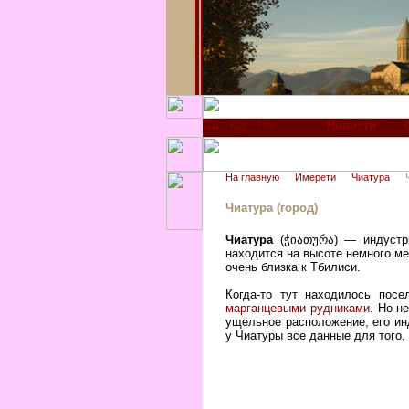
Новости
На главную
Имерети
Чиатура
Чиатура (город)
Чиатура
(ჭიათურა) — индустри
находится на высоте немного ме
очень близка к Тбилиси.
Когда-то тут находилось пос
марганцевыми рудниками
. Но н
ущельное расположение, его инд
у Чиатуры все данные для того,