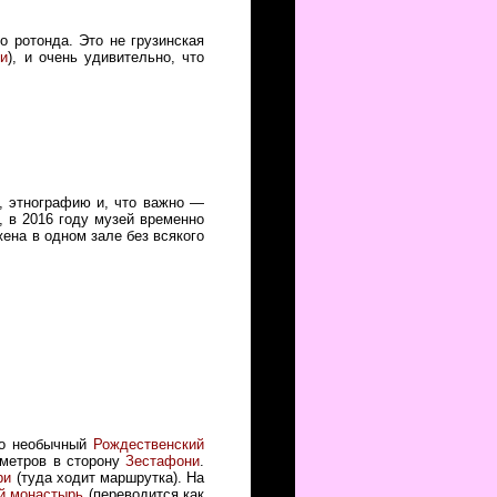
о ротонда. Это не грузинская
и
), и очень удивительно, что
, этнографию и, что важно —
, в 2016 году музей временно
ена в одном зале без всякого
то необычный
Рождественский
ометров в сторону
Зестафони
.
ри
(туда ходит маршрутка). На
й монастырь
(переводится как