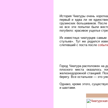
История Чиатуры очень коротка
первый и едва ли не единстве
грузинских большевиков. После
но все эти попытки были жест
погубило: красивое ущелье стр
Из известных чиатурцев самым 
стульев». Тут же родился изв
слетевший с поста после
событи
Город Чиатура расположен на дн
плоского места оказалось по
железнодорожной станцией. Поэ
берегу. Все остальное — это уж
Однако, кроме этого, существуе
и шахтами.