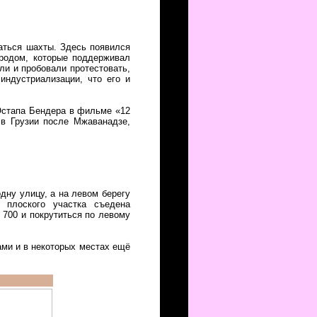
аться шахты. Здесь появился
ородом, которые поддерживал
ли и пробовали протестовать,
индустриализации, что его и
Остапа Бендера в фильме «12
 в Грузии после Мжаванадзе,
дну улицу, а на левом берегу
 плоского участка съедена
 700 и покрутиться по левому
ами и в некоторых местах ещё