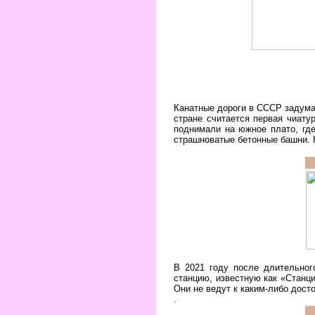
Канатные дороги в СССР задумал
стране считается первая чиатур
поднимали на южное плато, где
страшноватые бетонные башни. 
В 2021 году после длительно
станцию, известную как «Станци
Они не ведут к каким-либо дост
.