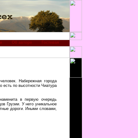
и
Об авторе
Гостевая
человек. Набережная города
о есть по высотности Чиатура
знаменита в первую очередь
ов Грузии. У него уникальное
атные дороги. Иными словами,