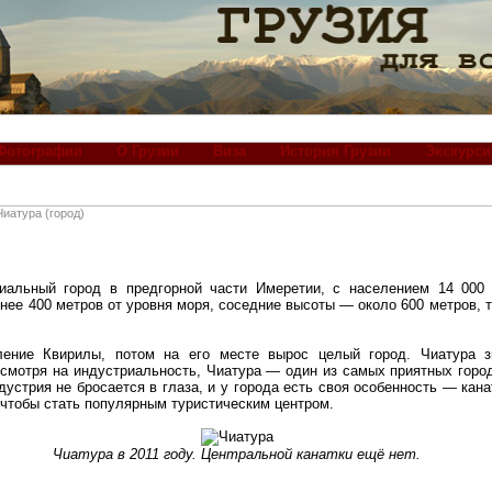
Фотографии
О Грузии
Виза
История Грузии
Экскурси
Чиатура (город)
альный город в предгорной части Имеретии, с населением 14 000 
нее 400 метров от уровня моря, соседние высоты — около 600 метров, т
еление Квирилы, потом на его месте вырос целый город. Чиатура 
есмотря на индустриальность, Чиатура — один из самых приятных город
устрия не бросается в глаза, и у города есть своя особенность — кан
 чтобы стать популярным туристическим центром.
Чиатура в 2011 году. Центральной канатки ещё нет.