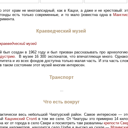
 этот храм не многоапсидный, как в Кацхи, а даже и не крестовый: эт
отонды есть только современные, и то мало (известна одна в
Манглис
римента.
Краеведческий музей
краеведческий музей
й был создан в 1962 году и был призван рассказывать про археологию
ндустрию
. В музее 16 300 экспонатов, что впечатляюще много. Однако
итета и из всех фондов доступна только малая часть. И эта часть слож
в таком состоянии этот музей многим интересен.
Транспорт
...
Что есть вокруг
актически весь небольшой Чиатурский район. Самое интересное — э
тый
Кацхинский Столб
в том же селе. От Чиатуры это примерно 14 кил
на юг от города в село Свери и посмотреть там развалины
крепости Све
в паре километров, находится село Цофе и высоко на скале —
Мгвимски