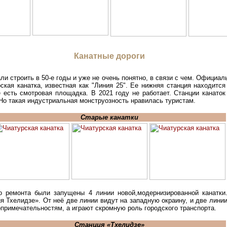
Канатные дороги
и строить в 50-е годы и уже не очень понятно, в связи с чем. Официал
ская канатка, известная как "Линия 25". Ее нижняя станция находится
 есть смотровая площадка. В 2021 году не работает. Станции канаток
Но такая индустриальная монструозность нравилась туристам.
Старые канатки
го ремонта были запущены 4 линии новой,модернизированной канат
я Тхелидзе». От неё две линии видут на западную окраину, и две линии
опримечательностям, а играют скромную роль городского транспорта.
Станция «Тхелидзе»