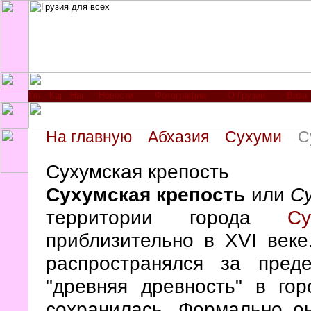
Новости
Фотографии
О Грузии
Виза
На главную
Абхазия
Сухуми
С
Сухумская крепость
Сухумская крепость
или
С
территории города
Су
приблизительно в XVI веке
распространялся за пред
"древняя древность" в го
сохранилась. Формально он