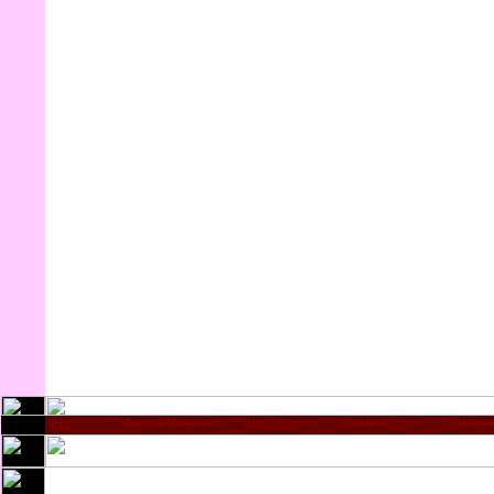
Мцхета-Мтианети
Шида-Картли
Квемо-Картли
Самегре