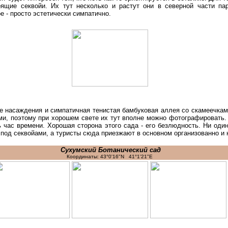
оящие секвойи. Их тут несколько и растут они в северной части па
е - просто эстетически симпатично.
е насаждения и симпатичная тенистая бамбуковая аллея со скамеечкам
ми, поэтому при хорошем свете их тут вполне можно фотографировать.
ь час времени. Хорошая сторона этого сада - его безлюдность. Ни оди
 под секвойами, а туристы сюда приезжают в основном организованно и 
Сухумский Ботанический сад
Координаты:
43°0'16"N 41°1'21"E