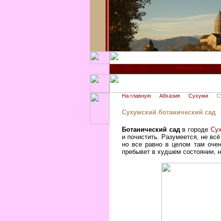
Новости
На главную
Абхазия
Сухуми
С
Сухумский ботанический сад
Ботанический сад
в городе
Су
и почистить. Разумеется, не вс
но все равно в целом там оче
пребывет в худшем состоянии, н