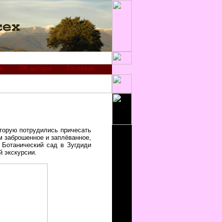
и
Об авторе
Гостевая
оторую потрудились причесать
ам заброшенное и заплёванное,
. Ботанический сад в Зугдиди
й экскурсии.