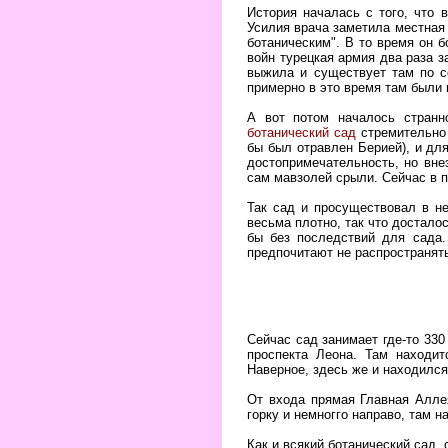
История началась с того, что 
Усилия врача заметила местная а
ботаническим". В то время он 
войн турецкая армия два раза з
выжила и существует там по с
примерно в это время там были 
А вот потом началось странн
ботанический сад
стремительно 
бы был отравлен Берией), и дл
достопримечательность, но вне
сам мавзолей срыли. Сейчас в п
Так сад и просуществовал в не
весьма плотно, так что достало
бы без последствий для сада.
предпочитают не распространят
Сейчас сад занимает где-то 330
проспекта Леона. Там находит
Наверное, здесь же и находился
От входа прямая Главная Алле
горку и немногго направо, там 
Как и всякий ботанический сад, 