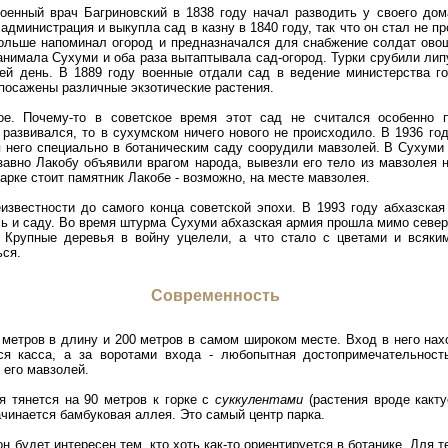
военный врач Багриновский в 1838 году начал разводить у своего дом
дминистрация и выкупла сад в казну в 1840 году, так что он стал не пр
больше напоминал огород и предназначался для снабжение солдат овощ
анимала Сухуми и оба раза вытаптывала сад-огород. Турки срубили липу
ей день. В 1889 году военные отдали сад в ведение министерства г
посажены различные экзотические растения.
ое. Почему-то в советское время этот сад не считался особенно
развивался, то в сухумском ничего нового не происходило. В 1936 го
я него специально в ботаническим саду соорудили мавзолей. В Сухуми
завно Лакобу объявили врагом народа, вывезли его тело из мавзолея 
арке стоит памятник Лакобе - возможно, на месте мавзолея.
известности до самого конца советской эпохи. В 1993 году абхазска
сь и саду. Во время штурма Сухуми абхазская армия прошла мимо северн
 Крупные деревья в войну уцелели, а что стало с цветами и всяки
ься.
Современность
 метров в длину и 200 метров в самом широком месте. Вход в него нах
ся касса, а за воротами входа - любопытная достопримечательност
 его мавзолей.
я тянется на 90 метров к горке с
суккулентами
(растения вроде какту
начинается бамбуковая аллея. Это самый центр парка.
он будет интересен тем, кто хоть как-то ориентируется в ботанике. Для т