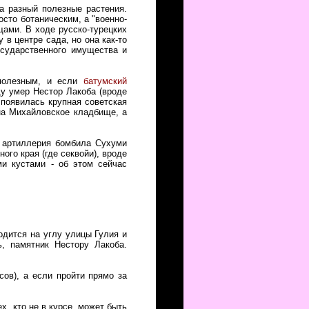
а разный полезные растения.
осто ботаническим, а "военно-
ами. В ходе русско-турецких
 в центре сада, но она как-то
осударственного имущества и
 полезным, и если
батумский
ду умер Нестор Лакоба (вроде
 появилась крупная советская
на Михайловское кладбище, а
я артиллерия бомбила Сухуми
ого края (где секвойи), вроде
ми кустами - об этом сейчас
одится на углу улицы Гулия и
ь, памятник Нестору Лакоба.
сов), а если пройти прямо за
ех, кто не в курсе, может быть