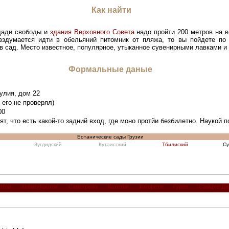
Как найти
ощади свободы и
здания Верховного Совета
надо пройти 200 метров на в
вздумается идти в обельяний питомник от пляжа, то вы пойдете по
в сад. Место известное, популярное, утыканное сувенирными лавками 
Формальные даные
улия, дом 22
я его не проверял)
00
т, что есть какой-то задний вход, где моно протйи безбилетно. Наукой п
Ботанические сады Грузии
Зугдидский
Кутаисский
Тбилиский
Су
ртли
Квемо-Картли
Самегрело
Кахетия
Имерети
Гурия
Самцхе-Дж