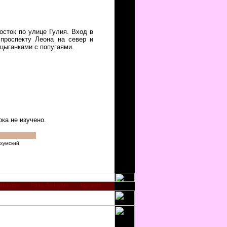
осток по улице Гулия. Вход в
 проспекту Леона на север и
и цыганками с попугаями.
ока не изучено.
хумский
авахети
Рача-Лечхуми
Аджария