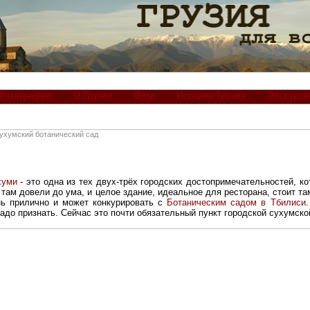
Фотографии
О Грузии
Виза
История Грузии
Экскурси
ухумский ботанический сад
хуми
- это одна из тех двух-трёх городских достопримечательностей, к
ё там довели до ума, и целое здание, идеальное для ресторана, стоит т
нь прилично и может конкурировать с
Ботаническим садом в Тбилиси
адо признать. Сейчас это почти обязательный пункт городской сухумско