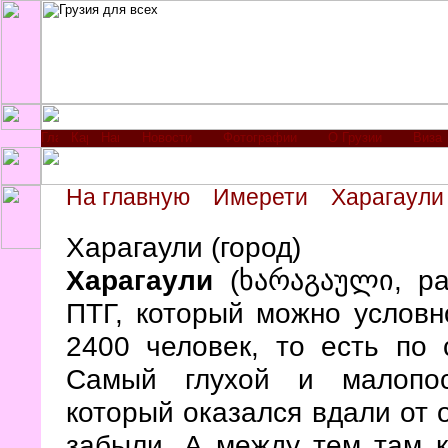
Новости
Фотографии
О Грузии
Виза
На главную
Имерети
Харагаули
Харагаули (город)
Харагаули
(ხარაგაული, ран
ПТГ, который можно условн
2400 человек, то есть по 
Самый глухой и малопос
который оказался вдали от 
забыли. А между тем там к