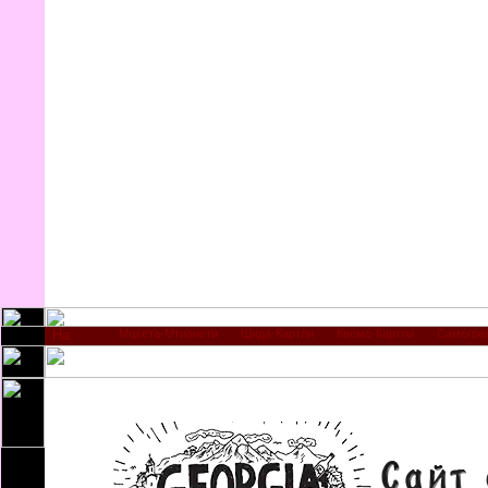
Мцхета-Мтианети
Шида-Картли
Квемо-Картли
Самегре