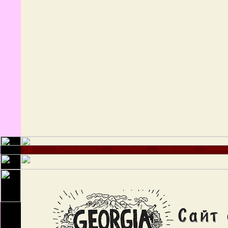
Мцхета-Мтианети
Шида-Картли
Квемо-Картли
Самегре