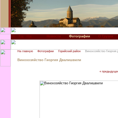
Новости
Фотографии
О Грузии
На главную
Фотографии
Горийский район
Винохозяйство Гиоргия
Винохозяйство Гиоргия Двалишвили
« предыдуще