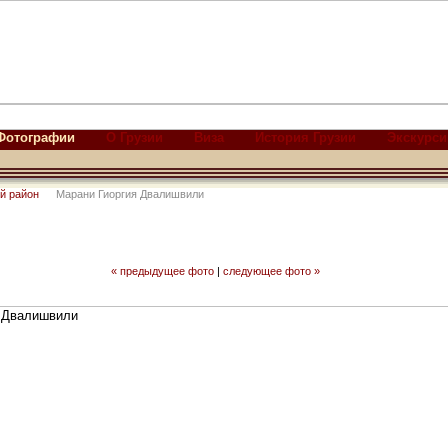
Фотографии
О Грузии
Виза
История Грузии
Экскурси
й район
Марани Гиоргия Двалишвили
« предыдущее фото
|
следующее фото »