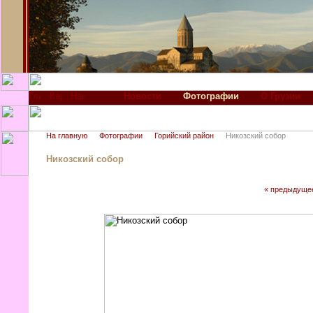
Новости
Фотографии
О Грузии
На главную
Фотографии
Горийский район
Никозский собор
Никозский собор
« предыдуще