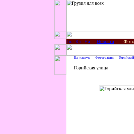
Новости
Фото
На главную
Фотографии
Горийский
Горийская улица