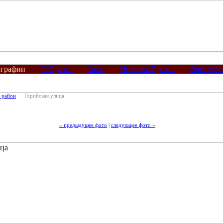
графии
О Грузии
Виза
История Грузии
Экскурс
 район
Горийская улица
« предыдущее фото
|
следующее фото »