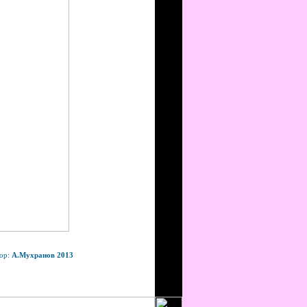
ор:
А.Мухранов 2013