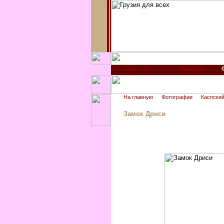
Новости
На главную
Фотографии
Каспский
Замок Дриси