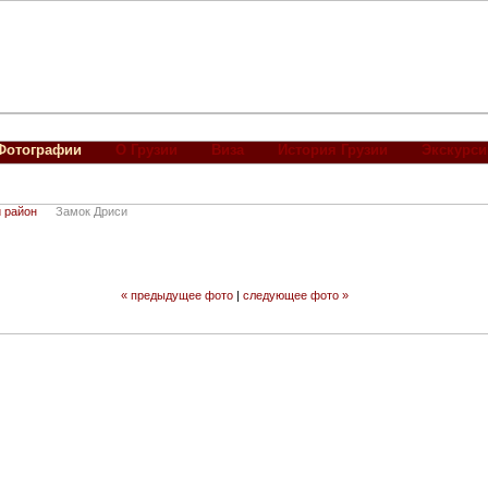
Фотографии
О Грузии
Виза
История Грузии
Экскурси
 район
Замок Дриси
« предыдущее фото
|
следующее фото »