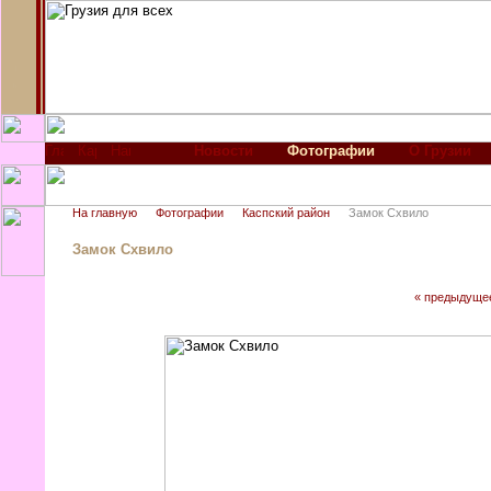
Новости
Фотографии
О Грузии
На главную
Фотографии
Каспский район
Замок Схвило
Замок Схвило
« предыдуще