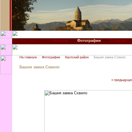
Новости
Фотографии
О Грузии
На главную
Фотографии
Каспский район
Башня замка Схвило
Башня замка Схвило
« предыдуще