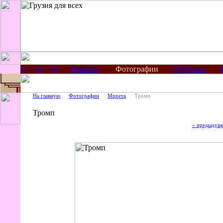
Новости
Фотографии
О Грузии
На главную
Фотографии
Мцхета
Тромп
Тромп
« предыдущ