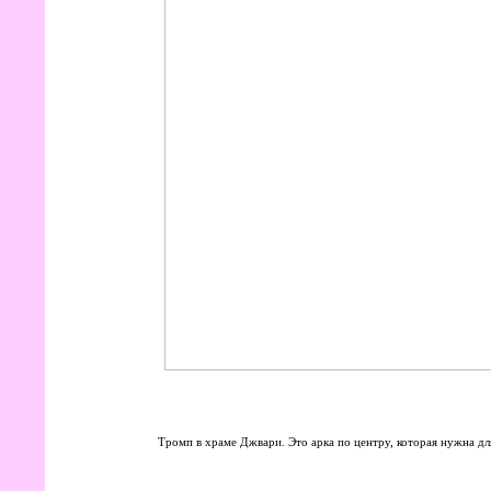
Тромп в храме Джвари. Это арка по центру, которая нужна д