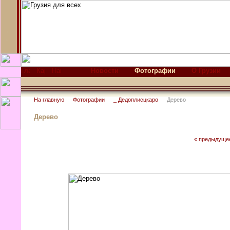
Новости
Фотографии
О Грузии
На главную
Фотографии
_ Дедоплисцкаро
Дерево
Дерево
« предыдуще