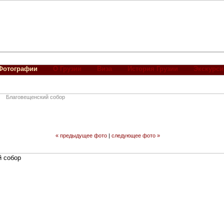
Фотографии
О Грузии
Виза
История Грузии
Экскурси
Благовещенский собор
« предыдущее фото
|
следующее фото »