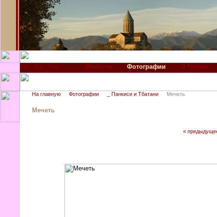
Новости
Фотографии
О Грузии
На главную
Фотографии
_ Панкиси и Тбатани
Мечеть
Мечеть
« предыдуще