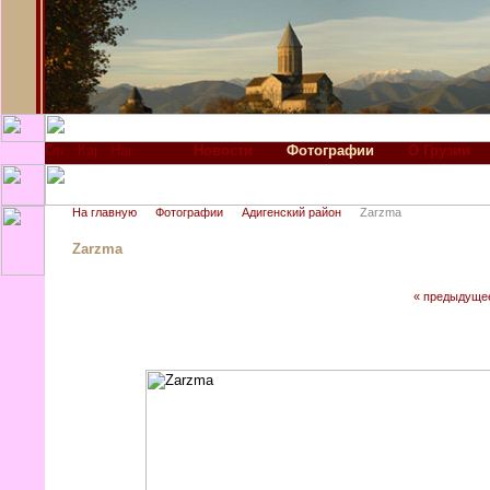
Новости
Фотографии
О Грузии
На главную
Фотографии
Адигенский район
Zarzma
Zarzma
« предыдуще