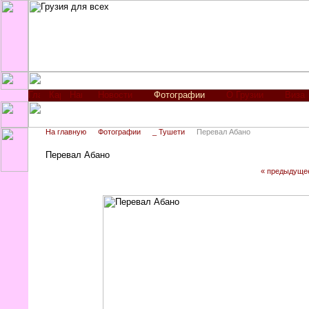
Новости
Фотографии
О Грузии
Виза
На главную
Фотографии
_ Тушети
Перевал Абано
Перевал Абано
« предыдуще