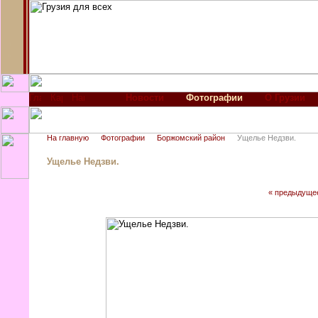
Новости
Фотографии
О Грузии
На главную
Фотографии
Боржомский район
Ущелье Недзви.
Ущелье Недзви.
« предыдуще