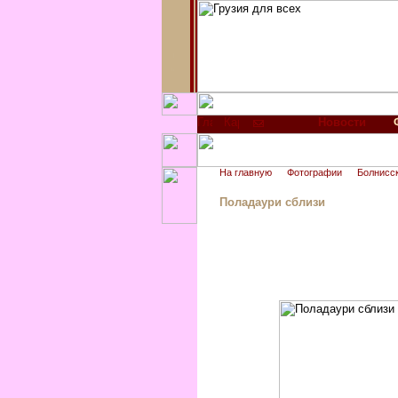
Новости
На главную
Фотографии
Болнисс
Поладаури сблизи