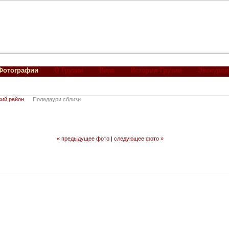
Фотографии
О Грузии
Виза
История Грузии
Экскурси
кий район
Поладаури сблизи
« предыдущее фото
|
следующее фото »