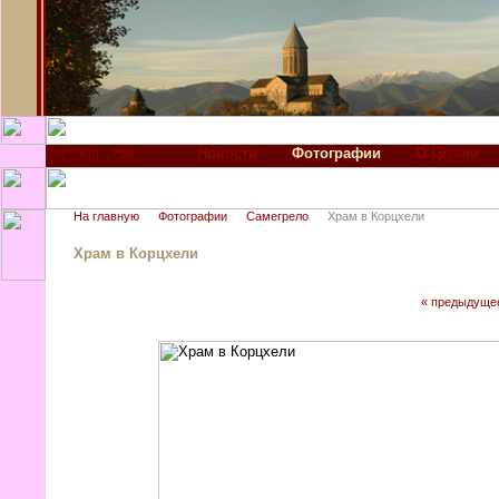
Новости
Фотографии
О Грузии
На главную
Фотографии
Самегрело
Храм в Корцхели
Храм в Корцхели
« предыдуще