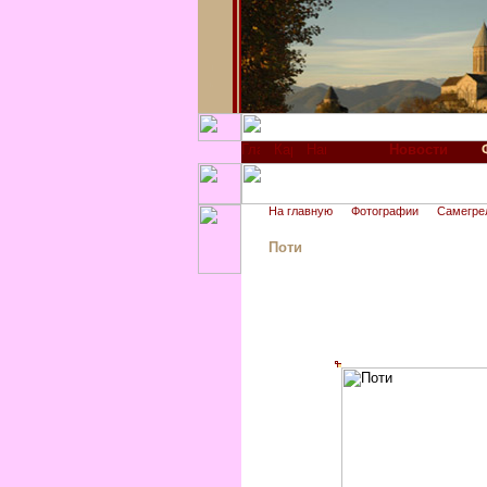
Новости
На главную
Фотографии
Самегре
Поти