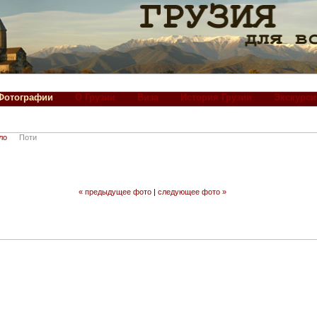
Фотографии
О Грузии
Виза
История Грузии
Экскурси
ло
Поти
« предыдущее фото
|
следующее фото »