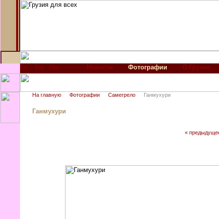
Новости
Фотографии
О Грузии
На главную
Фотографии
Самегрело
Ганмухури
Ганмухури
« предыдуще