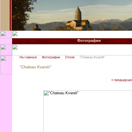
Новости
Фотографии
О Грузии
На главную
Фотографии
Отели
"Chateau Kvareli"
"Chateau Kvareli"
« предыдуще