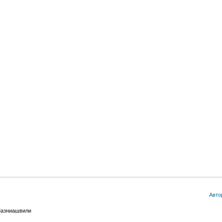
Авто
Мазниашвили