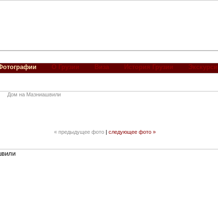
Фотографии
О Грузии
Виза
История Грузии
Экскурси
Дом на Мазниашвили
« предыдущее фото
|
следующее фото »