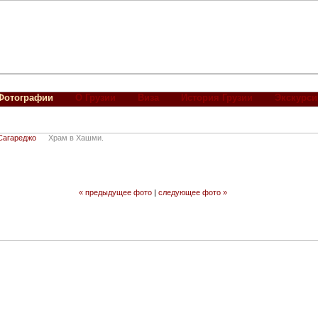
Фотографии
О Грузии
Виза
История Грузии
Экскурси
Сагареджо
Храм в Хашми.
« предыдущее фото
|
следующее фото »