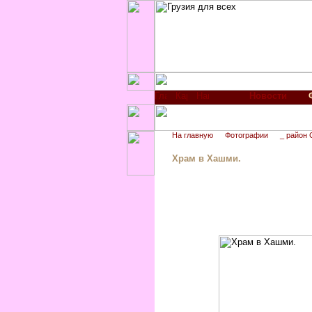
Новости
На главную
Фотографии
_ район 
Храм в Хашми.