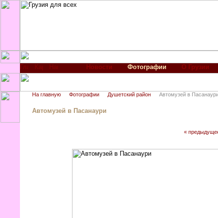
Новости
Фотографии
О Грузии
На главную
Фотографии
Душетский район
Автомузей в Пасанаур
Автомузей в Пасанаури
« предыдуще