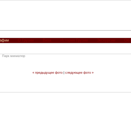
рафии
О Грузии
Виза
История Грузии
Экскурсии
Об 
Парк миниатюр
« предыдущее фото
|
следующее фото »