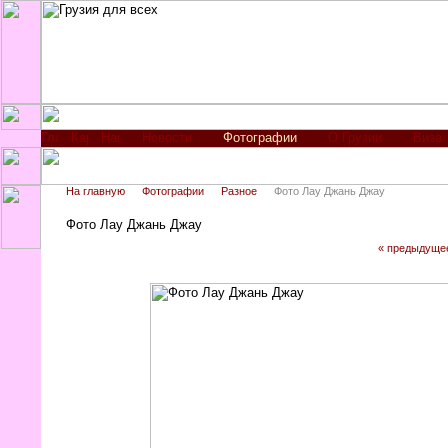
Новости
Фотографии
О Грузии
Виза
На главную
Фотографии
Разное
Фото Лау Джань Джау
Фото Лау Джань Джау
« предыдуще