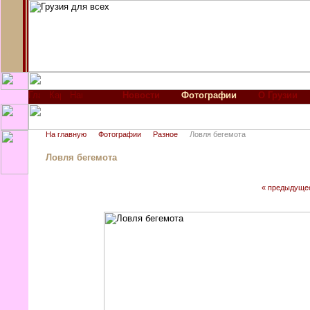
Новости
Фотографии
О Грузии
На главную
Фотографии
Разное
Ловля бегемота
Ловля бегемота
« предыдуще