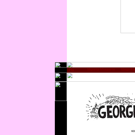
Мцхета-Мтианети
Шида-Ка
ко