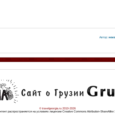
Автор:
неиз
ртли
Квемо-Картли
Самегрело
Кахетия
Имерети
Гурия
Самцхе-Дж
© travelgeorgia.ru 2010-2026
нтент распространяется на условиях лицензии Creative Commons Attribution-ShareAlike 