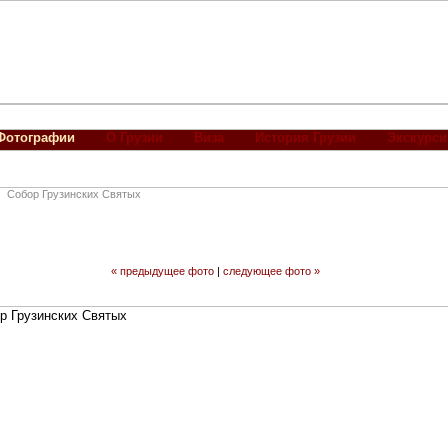
Фотографии
О Грузии
Виза
История Грузии
Экскурси
Собор Грузинских Святых
« предыдущее фото
|
следующее фото »