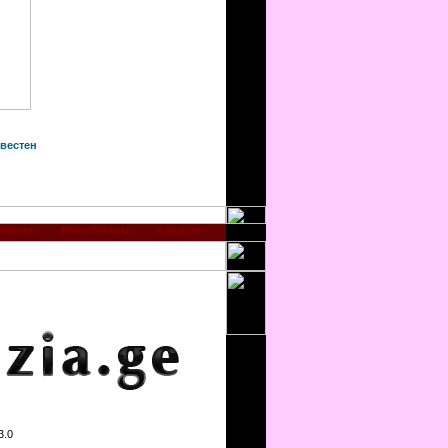
вестен
авахети
Рача-Лечхуми
Аджария
3.0