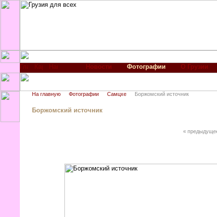
Новости
Фотографии
О Грузии
На главную
Фотографии
Самцхе
Боржомский источник
Боржомский источник
« предыдуще