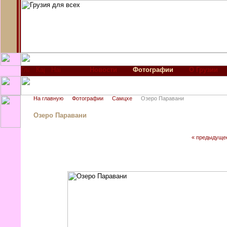
Новости
Фотографии
О Грузии
На главную
Фотографии
Самцхе
Озеро Паравани
Озеро Паравани
« предыдуще