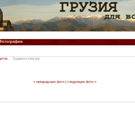
Фотографии
О Грузии
Виза
История Грузии
Экскурси
артли
Гударехи изнутри
« предыдущее фото
|
следующее фото »