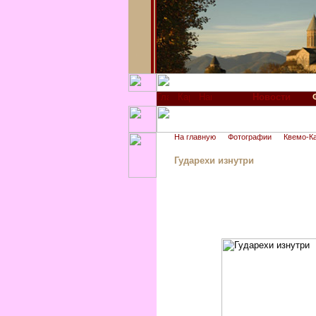
Новости
На главную
Фотографии
Квемо-К
Гударехи изнутри