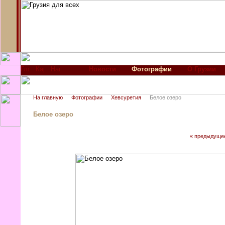
Новости
Фотографии
О Грузии
На главную
Фотографии
Хевсуретия
Белое озеро
Белое озеро
« предыдуще