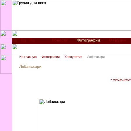
Новости
Фотографии
О Грузии
На главную
Фотографии
Хевсуретия
Лебаискари
Лебаискари
« предыдуще