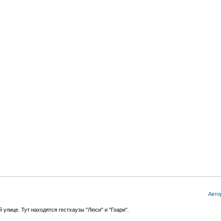
Авто
улице. Тут находятся гестхаузы "Люси" и "Гоари".