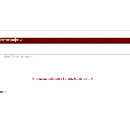
Фотографии
О Грузии
Виза
История Грузии
Экскурси
Дом 17 по Бетлеми
« предыдущее фото
|
следующее фото »