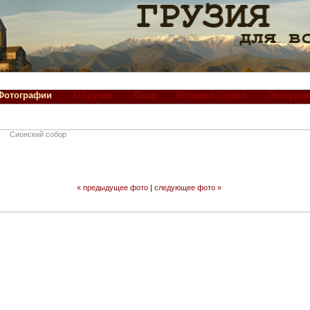
Фотографии
О Грузии
Виза
История Грузии
Экскурси
Сионский собор
« предыдущее фото
|
следующее фото »