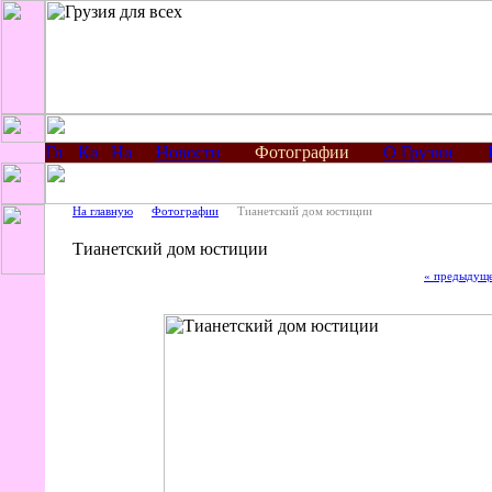
Новости
Фотографии
О Грузии
На главную
Фотографии
Тианетский дом юстиции
Тианетский дом юстиции
« предыдущ