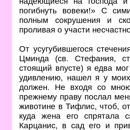
надеющиеся на господа и
погибнуть вовеки!» С си
полным сокрушения и ск
проливая о участи несчастн
От усугубившегося стечени
Цминда (св. Стефания, ст
стоящий впусте) я едва мог
удивлению, нашел я у моих
должен. Не входя со мною
прежнему праву послал меня
животине в Тифлис, чтоб, от
куда жена его спрятала 
Карцанис, в сад его и при