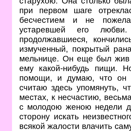
старухою. Она столько был
при первом шаге отрекла
бесчестием и не пожела
устаревшей его любви.
продолжавшиеся, кончилис
измученный, покрытый ран
мельнице. Он еще был жив 
ему какой-нибудь пищи. Н
помощи, и думаю, что он
считаю здесь упомянуть, ч
местах, к несчастию, весьма
с молодою женою недели д
сторону искать неизвестног
всякой жалости влачить сам