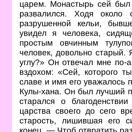
царем. Монастырь сей был 
развалился. Ходя около 
разрушенной кельи, бывш
увидел я человека, сидящ
простым овчинным тулупо
человек, довольно старый. Я
углу?» Он отвечал мне по-а
вздохом: «Сей, которого т
славе и имя его уважалось п
Кулы-хана.
Он был лучший п
старался о благоденствии
царства своего до сего вр
старость, лишившая его с
конец. — Чтоб отвратить ра