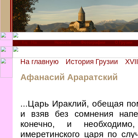
Новости
Фотографии
О Грузии
На главную
История Грузии
XVII
Афанасий Араратский
...Царь Ираклий, обещая по
и взяв без сомнения напе
конечно, и необходим
имеретинского царя
по случ