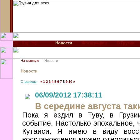
Новости
Фотографии
О Грузии
На главную
Новости
Новости
Страницы:
«
1
2
3
4
5
6
7
8
9
10
»
06/09/2012 17:38:11
В середине августа так
Пока я ездил в Туву, в Грузи
событие. Настолько эпохальное, ч
Кутаиси. Я имею в виду восс
восстановления можно относиться 