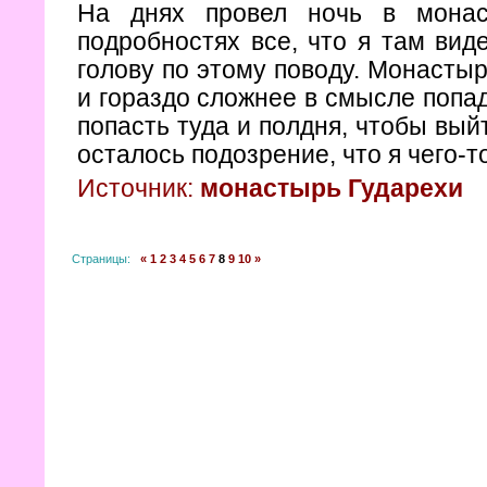
На днях провел ночь в монас
подробностях все, что я там вид
голову по этому поводу. Монастыр
и гораздо сложнее в смысле попад
попасть туда и полдня, чтобы вый
осталось подозрение, что я чего-т
Источник:
монастырь Гударехи
Страницы:
«
1
2
3
4
5
6
7
8
9
10
»