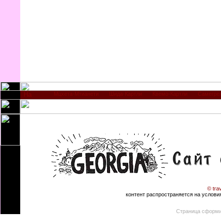
Мцхета-Мтианети
Шида-Картли
Квемо-Картли
Самегре
© tra
контент распространяется на условиях
Страница сформи