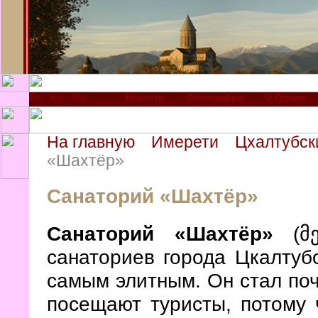
Новости
Фотографии
О Грузии
На главную
Имерети
Цхалтубск
«Шахтёр»
Санаторий «Шахтёр»
Санаторий «Шахтёр»
(მე
санаториев города Цкалтуб
самым элитным. Он стал поч
посещают туристы, потому ч