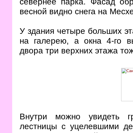
севернее парка. Фасад обр
весной видно снега на Месх
У здания четыре больших эта
на галерею, а окна 4-го 
двора три верхних этажа тож
Внутри можно увидеть г
лестницы с уцелевшими д